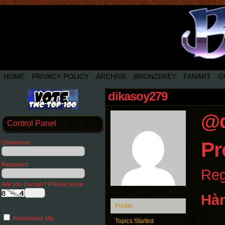
HOME
PRIVACY POLICY
ARCHIVE
BRONZEKEY
FANART
G
dikasoy279
@d
Control Panel
Pr
Username
Password
Reg
Are you human? Please solve:
Hàn
Profile
Remember Me
Topics Started