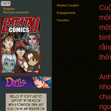
Cuộ
Replies Created
Register
Recover password
Engagements
một
Favorites
một
bìn
rằn
thờ
Anh
nhọ
chư
ngư