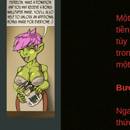
Một
tiề
tùy
tro
một
Bướ
Nga
thứ