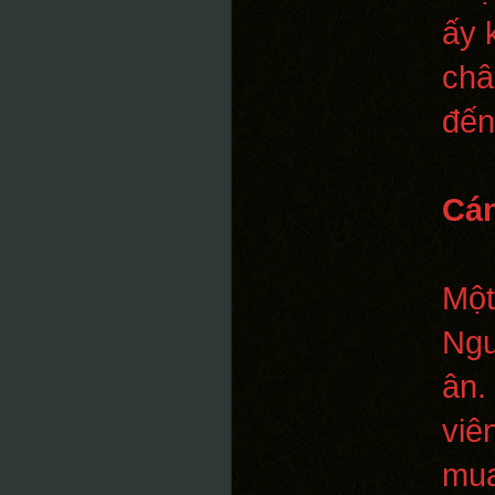
ấy 
châ
đến
Cán
Một
Ngư
ân.
viê
mua