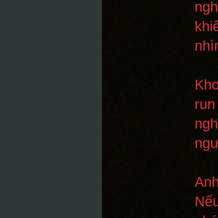
ngh
khi
nhì
Kho
run
ngh
ngư
Anh
Nếu