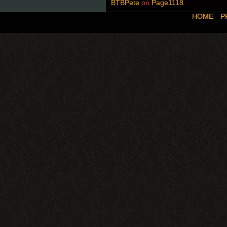
BTBPete
on
Page1118
HOME
P