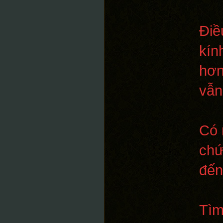
Điề
kín
hơn
vẫn
Có 
chứ
đến
Tìm