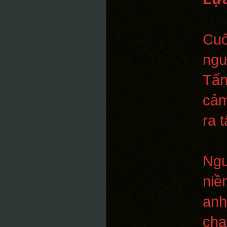
Cuố
ngư
Tấn
cảm
ra 
Ngư
niề
anh
chạ