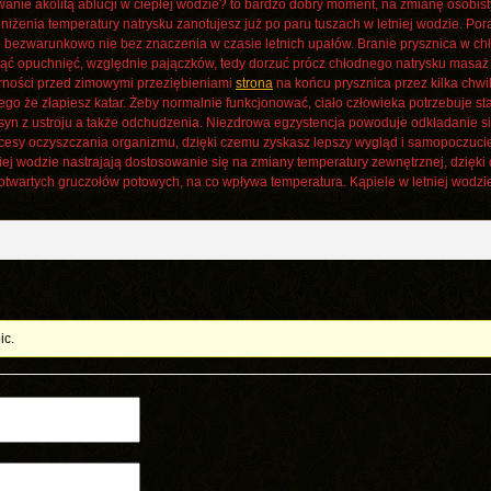
anie akolitą ablucji w ciepłej wodzie? to bardzo dobry moment, na zmianę osobist
bniżenia temperatury natrysku zanotujesz już po paru tuszach w letniej wodzie. Por
 to bezwarunkowo nie bez znaczenia w czasie letnich upałów. Branie prysznica w 
ąć opuchnięć, względnie pajączków, tedy dorzuć prócz chłodnego natrysku masa
rności przed zimowymi przeziębieniami
strona
na końcu prysznica przez kilka chwil 
ego że złapiesz katar. Żeby normalnie funkcjonować, ciało człowieka potrzebuje st
oksyn z ustroju a także odchudzenia. Niezdrowa egzystencja powoduje odkładanie s
cesy oczyszczania organizmu, dzięki czemu zyskasz lepszy wygląd i samopoczucie.
niej wodzie nastrajają dostosowanie się na zmiany temperatury zewnętrznej, dzięki
 otwartych gruczołów potowych, na co wpływa temperatura. Kąpiele w letniej wodz
ic.