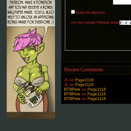
Keep me signed in
Are you human? Please solve:
Recent Comments
JL
on
Page1118
JL
on
Page1118
BTBPete
on
Page1118
BTBPete
on
Page1118
BTBPete
on
Page1118