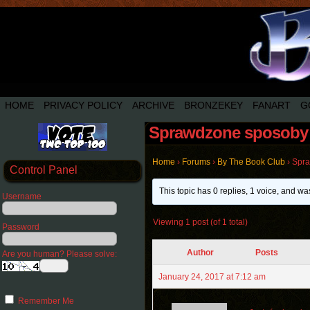
HOME
PRIVACY POLICY
ARCHIVE
BRONZEKEY
FANART
G
Sprawdzone sposoby 
Home
›
Forums
›
By The Book Club
›
Spra
Control Panel
This topic has 0 replies, 1 voice, and w
Username
Viewing 1 post (of 1 total)
Password
Author
Posts
Are you human? Please solve:
January 24, 2017 at 7:12 am
Remember Me