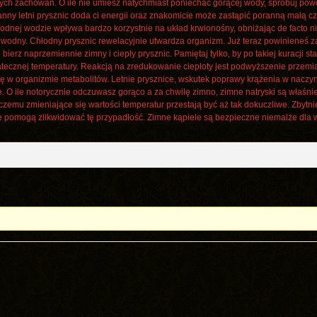
ych zachowań. O ile nie umiesz natychmiast poniechać gorącej wody, spróbuj powo
anny letni prysznic doda ci energii oraz znakomicie może zastąpić poranną małą cz
chłodnej wodzie wpływa bardzo korzystnie na układ krwionośny, obniżając de facto
ż wodny. Chłodny prysznic rewelacyjnie utwardza organizm. Już teraz powiniene
bierz naprzemiennie zimny i ciepły prysznic. Pamiętaj tylko, by po takiej kuracji st
atecznej temperatury. Reakcją na zredukowanie ciepłoty jest podwyższenie przemia
ię w organizmie metabolitów. Letnie prysznice, wskutek poprawy krążenia w naczy
 O ile notorycznie odczuwasz gorąco a za chwilę zimno, zimne natryski są właśnie
 czemu zmieniające się wartości temperatur przestają być aż tak dokuczliwe. Zbytn
ie pomogą zlikwidować tę przypadłość. Zimne kąpiele są bezpieczne niemalże dla 