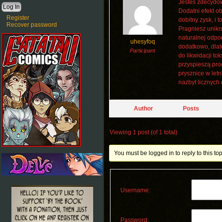
Jesteś zdecydow
Dodatni efekt o
Register
dobitny zysk, i
Recover password
Pragniesz unikn
naturalnej odpo
uhesyfoq
dodatkowo, dlat
Participant
do likwidacji t
przyspieszą pro
prysznice w let
nazbyt licznych
Author
Posts
Viewing 1 post (of 1 total)
You must be logged in to reply to this top
Username:
Password: