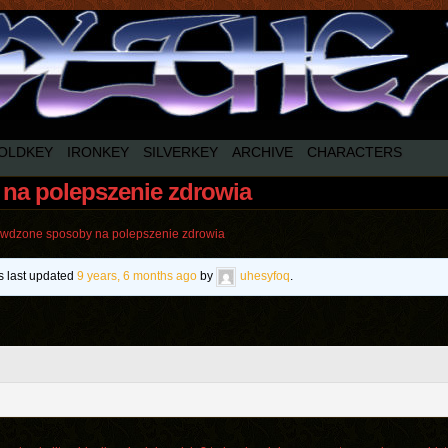
OLDKEY
IRONKEY
SILVERKEY
ARCHIVE
CHARACTERS
na polepszenie zdrowia
wdzone sposoby na polepszenie zdrowia
as last updated
9 years, 6 months ago
by
uhesyfoq
.